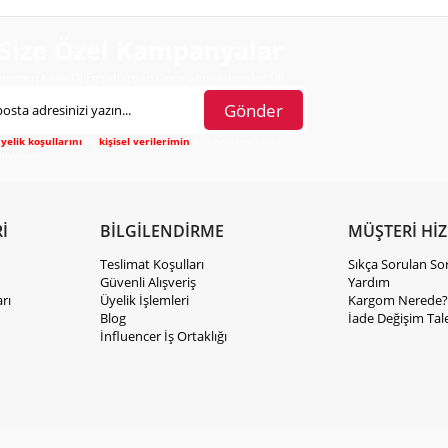
Size Özel Kampanyalar
Hemen Kayıt Ol Fırsatlardan Önce Sen Haberdar Ol!
Gönder
yelik koşullarını
ve
kişisel verilerimin
korunmasını kabul
diyorum.
İ
BİLGİLENDİRME
MÜŞTERİ Hİ
Teslimat Koşulları
Sıkça Sorulan So
Güvenli Alışveriş
Yardım
rı
Üyelik İşlemleri
Kargom Nerede?
Blog
İade Değişim Tal
İnfluencer İş Ortaklığı