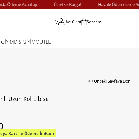
Ödeme Avantajı
Ücretsiz Kargo!
Havale Ödemelerde %10 İn
Üye Girişi
Sepetim
 GİYİM
DIŞ GİYİM
OUTLET
< < Önceki Sayfaya Dön
anlı Uzun Kol Elbise
0
veya Kart ile Ödeme İmkanı