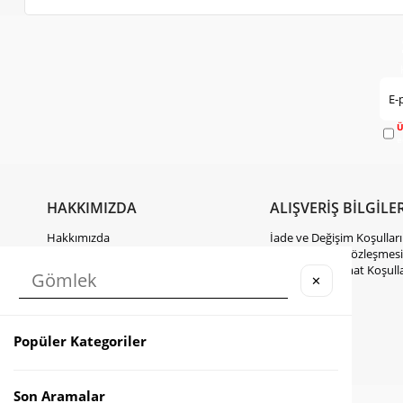
Ü
e
HAKKIMIZDA
ALIŞVERİŞ BİLGİLER
Hakkımızda
İade ve Değişim Koşulları
Gizlilik Politikası
Mesafeli Satış Sözleşmesi
KVKK Hakkında Bilgilendirme
Kargo ve Teslimat Koşulla
✕
İletişim
Takipte Kal
Popüler Kategoriler
Instagram
Facebook
TikTok
Son Aramalar