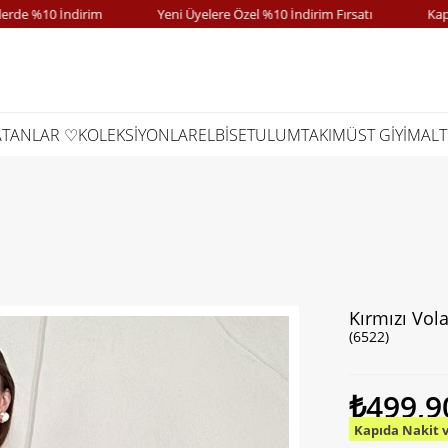
%10 İndirim
Yeni Üyelere Özel %10 İndirim Fırsatı
Kapıda 
ATANLAR ♡
KOLEKSİYONLAR
ELBİSE
TULUM
TAKIM
ÜST GİYİM
ALT
Kırmızı Vol
(6522)
₺499,9
Kapıda Nakit 