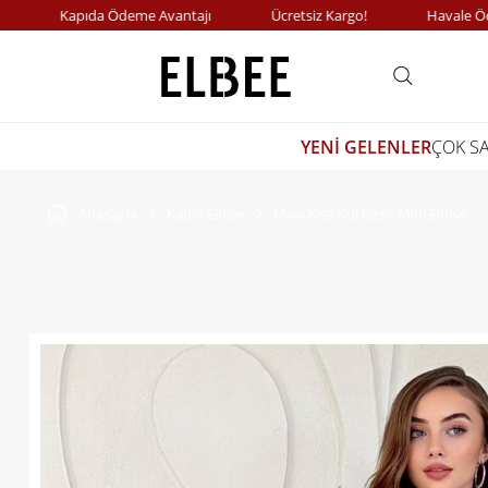
Kapıda Ödeme Avantajı
Ücretsiz Kargo!
Havale Ödemel
YENİ GELENLER
ÇOK S
Anasayfa
Kadın Elbise
Mavi Kısa Kol Basic Mini Elbise