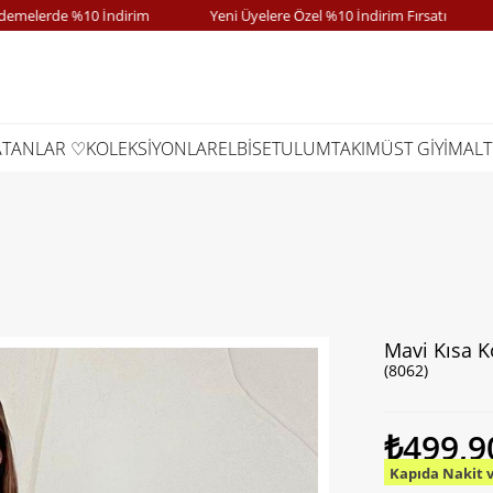
erde %10 İndirim
Yeni Üyelere Özel %10 İndirim Fırsatı
Ka
ATANLAR ♡
KOLEKSİYONLAR
ELBİSE
TULUM
TAKIM
ÜST GİYİM
ALT
Mavi Kısa K
(8062)
₺499,9
Kapıda Nakit 