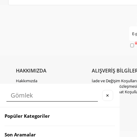
Ü
e
HAKKIMIZDA
ALIŞVERİŞ BİLGİLER
Hakkımızda
İade ve Değişim Koşulları
Gizlilik Politikası
Mesafeli Satış Sözleşmesi
KVKK Hakkında Bilgilendirme
Kargo ve Teslimat Koşulla
✕
İletişim
Takipte Kal
Popüler Kategoriler
Instagram
Facebook
TikTok
Son Aramalar