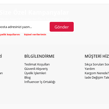
Size Özel Kampanyalar
Hemen Kayıt Ol Fırsatlardan Önce Sen Haberdar Ol!
Gönder
yelik koşullarını
ve
kişisel verilerimin
korunmasını kabul
diyorum.
İ
BİLGİLENDİRME
MÜŞTERİ Hİ
Teslimat Koşulları
Sıkça Sorulan So
Güvenli Alışveriş
Yardım
rı
Üyelik İşlemleri
Kargom Nerede?
Blog
İade Değişim Tal
İnfluencer İş Ortaklığı