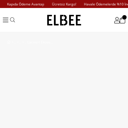
Kapıda Ödeme Avantajı
Ücretsiz Kargo!
Havale Ödemelerde %10 İndi
Lacivert Ekoseli Düğmeli ve Kare Desenli Kaban