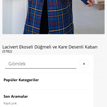
Lacivert Ekoseli Düğmeli ve Kare Desenli Kaban
(5782)
✕
Kapıda Nakit veya Kart ile Ödeme İmkanı
Popüler Kategoriler
Favorilere Ekle
Karşılaştır
Son Aramalar
Kayıt yok
Fiyat Düşünce Haber Ver