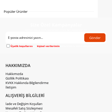
Gelince Haber Ver
Popüler Ürünler
Size Özel Kampanyalar
Hemen Kayıt Ol Fırsatlardan Önce Sen Haberdar Ol!
Gönder
Üyelik koşullarını
ve
kişisel verilerimin
korunmasını kabul ediyorum.
HAKKIMIZDA
Hakkımızda
Gizlilik Politikası
KVKK Hakkında Bilgilendirme
İletişim
ALIŞVERİŞ BİLGİLERİ
İade ve Değişim Koşulları
Mesafeli Satış Sözleşmesi