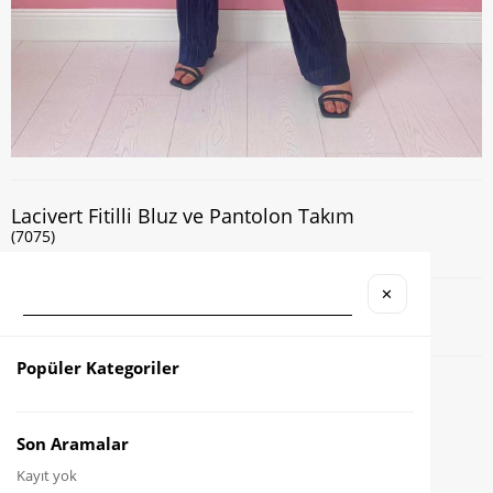
Lacivert Fitilli Bluz ve Pantolon Takım
(7075)
✕
Kapıda Nakit veya Kart ile Ödeme İmkanı
Popüler Kategoriler
Favorilere Ekle
Karşılaştır
Son Aramalar
Kayıt yok
Fiyat Düşünce Haber Ver