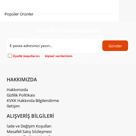
Gelince Haber Ver
Popüler Ürünler
Size Özel Kampanyalar
Hemen Kayıt Ol Fırsatlardan Önce Sen Haberdar Ol!
Gönder
Üyelik koşullarını
ve
kişisel verilerimin
korunmasını kabul ediyorum.
HAKKIMIZDA
Hakkımızda
Gizlilik Politikası
KVKK Hakkında Bilgilendirme
İletişim
ALIŞVERİŞ BİLGİLERİ
İade ve Değişim Koşulları
Mesafeli Satış Sözleşmesi