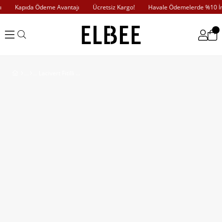
Kapıda Ödeme Avantajı
Ücretsiz Kargo!
Havale Ödemelerde %10 İnd
Lacivert Fitilli Bluz ve Pantolon Takım