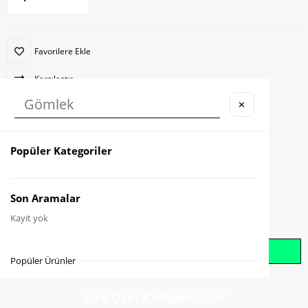
Favorilere Ekle
Karşılaştır
✕
İndirimli Ürün
Fiyat Düşünce Haber Ver
Popüler Kategoriler
Gelince Haber Ver
Son Aramalar
Kayıt yok
Whatsapp İle Sipariş Oluştur
Popüler Ürünler
Size Özel Kampanyalar