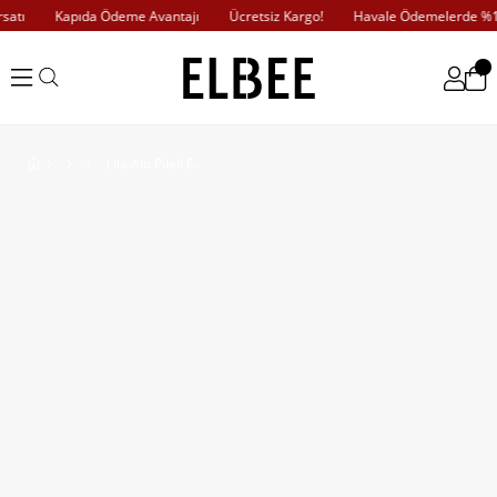
atı
Kapıda Ödeme Avantajı
Ücretsiz Kargo!
Havale Ödemelerde %10 
Lila Altı Pileli Etek