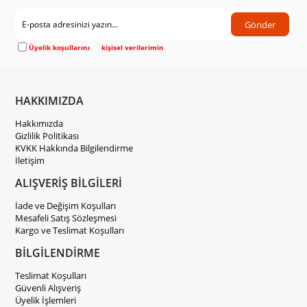
Hemen Kayıt Ol Fırsatlardan Önce Sen Haberdar Ol!
Gönder
Üyelik koşullarını
ve
kişisel verilerimin
korunmasını kabul ediyorum.
HAKKIMIZDA
Hakkımızda
Gizlilik Politikası
KVKK Hakkında Bilgilendirme
İletişim
ALIŞVERİŞ BİLGİLERİ
İade ve Değişim Koşulları
Mesafeli Satış Sözleşmesi
Kargo ve Teslimat Koşulları
BİLGİLENDİRME
Teslimat Koşulları
Güvenli Alışveriş
Üyelik İşlemleri