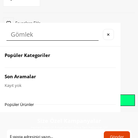
Favorilere Ekle
✕
Karşılaştır
Fiyat Düşünce Haber Ver
Popüler Kategoriler
Gelince Haber Ver
Son Aramalar
Kayıt yok
Whatsapp İle Sipariş Oluştur
Popüler Ürünler
Size Özel Kampanyalar
Hemen Kayıt Ol Fırsatlardan Önce Sen Haberdar Ol!
Gönder