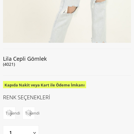
Lila Cepli Gömlek
(4021)
Kapıda Nakit veya Kart ile Ödeme İmkanı
RENK SEÇENEKLERİ
Tükendi
Tükendi