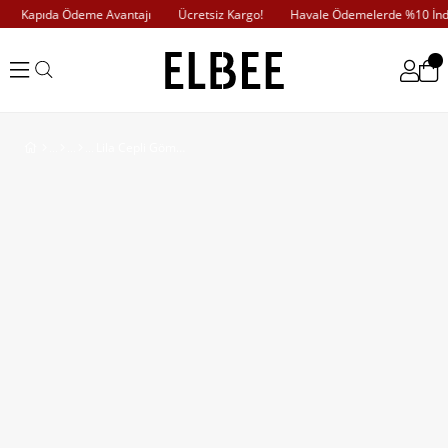
Kapıda Ödeme Avantajı
Ücretsiz Kargo!
Havale Ödemelerde %10 İndi
Lila Cepli Gömlek