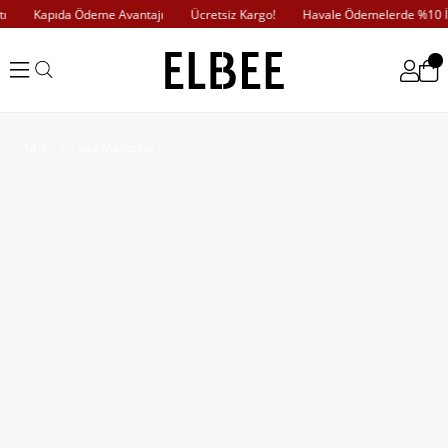
Kapıda Ödeme Avantajı
Ücretsiz Kargo!
Havale Ödemelerde %10 İnd
Sax Madonna Yaka Güllü Elbise