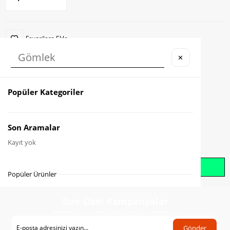
Favorilere Ekle
✕
Karşılaştır
Fiyat Düşünce Haber Ver
Popüler Kategoriler
Gelince Haber Ver
Son Aramalar
Kayıt yok
Whatsapp İle Sipariş Oluştur
Popüler Ürünler
Size Özel Kampanyalar
Hemen Kayıt Ol Fırsatlardan Önce Sen Haberdar Ol!
Gönder