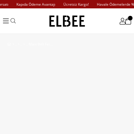
satı
Kapıda Ödeme Avantajı
Ücretsiz Kargo!
Havale Ödemelerde %10
Mavi Beli Fermuar Detaylı Kot Ceket