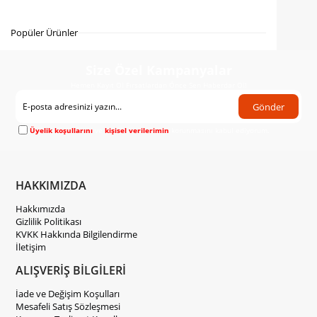
Gelince Haber Ver
Popüler Ürünler
Size Özel Kampanyalar
Hemen Kayıt Ol Fırsatlardan Önce Sen Haberdar Ol!
Gönder
Üyelik koşullarını
ve
kişisel verilerimin
korunmasını kabul ediyorum.
HAKKIMIZDA
Hakkımızda
Gizlilik Politikası
KVKK Hakkında Bilgilendirme
İletişim
ALIŞVERİŞ BİLGİLERİ
İade ve Değişim Koşulları
Mesafeli Satış Sözleşmesi