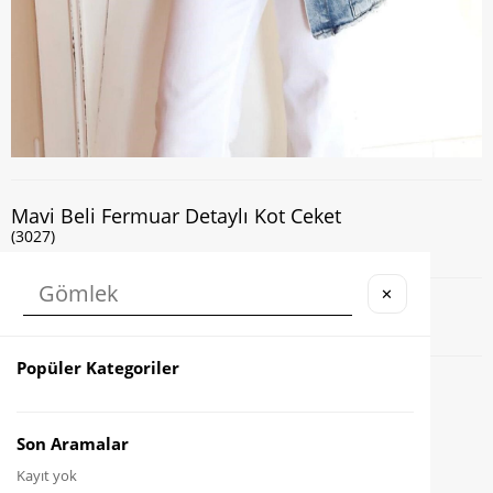
Mavi Beli Fermuar Detaylı Kot Ceket
(3027)
✕
Kapıda Nakit veya Kart ile Ödeme İmkanı
Popüler Kategoriler
Favorilere Ekle
Karşılaştır
Son Aramalar
Kayıt yok
Fiyat Düşünce Haber Ver