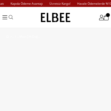
ı
Kapıda Ödeme Avantajı
Ücretsiz Kargo!
Havale Ödemelerde %10 İ
Mavi Çift Düğmeli Ceket ve Pantolon Takım