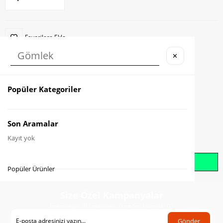
Favorilere Ekle
✕
Karşılaştır
Fiyat Düşünce Haber Ver
Popüler Kategoriler
Gelince Haber Ver
Son Aramalar
Kayıt yok
Whatsapp İle Sipariş Oluştur
Popüler Ürünler
Size Özel Kampanyalar
Hemen Kayıt Ol Fırsatlardan Önce Sen Haberdar Ol!
Gönder