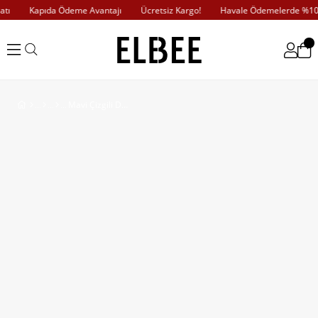
ı
Kapıda Ödeme Avantajı
Ücretsiz Kargo!
Havale Ödemelerde %10 İ
Mavi Çizgili Dantelli Gömlek