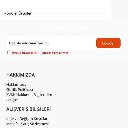
Gelince Haber Ver
Popüler Ürünler
Size Özel Kampanyalar
Hemen Kayıt Ol Fırsatlardan Önce Sen Haberdar Ol!
Gönder
Üyelik koşullarını
ve
kişisel verilerimin
korunmasını kabul ediyorum.
HAKKIMIZDA
Hakkımızda
Gizlilik Politikası
KVKK Hakkında Bilgilendirme
İletişim
ALIŞVERİŞ BİLGİLERİ
İade ve Değişim Koşulları
Mesafeli Satış Sözleşmesi