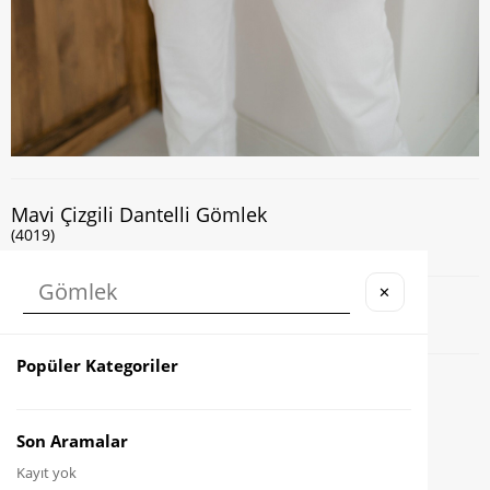
Mavi Çizgili Dantelli Gömlek
(4019)
✕
Kapıda Nakit veya Kart ile Ödeme İmkanı
Popüler Kategoriler
Favorilere Ekle
Karşılaştır
Son Aramalar
Kayıt yok
Fiyat Düşünce Haber Ver