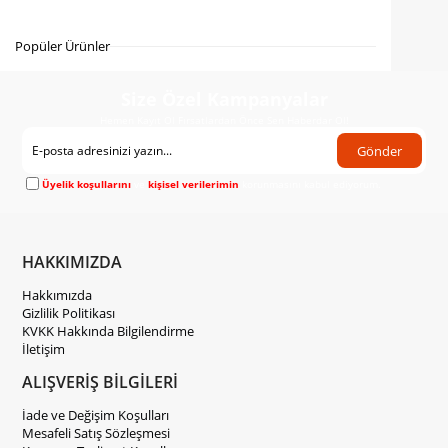
Gelince Haber Ver
Popüler Ürünler
Size Özel Kampanyalar
Hemen Kayıt Ol Fırsatlardan Önce Sen Haberdar Ol!
Gönder
Üyelik koşullarını
ve
kişisel verilerimin
korunmasını kabul ediyorum.
HAKKIMIZDA
Hakkımızda
Gizlilik Politikası
KVKK Hakkında Bilgilendirme
İletişim
ALIŞVERİŞ BİLGİLERİ
İade ve Değişim Koşulları
Mesafeli Satış Sözleşmesi