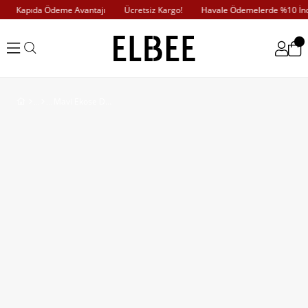
Kapıda Ödeme Avantajı
Ücretsiz Kargo!
Havale Ödemelerde %10 İndi
Mavi Ekose Detay Elbise