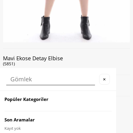
Mavi Ekose Detay Elbise
(5851)
✕
Kapıda Nakit veya Kart ile Ödeme İmkanı
Popüler Kategoriler
Favorilere Ekle
Karşılaştır
Son Aramalar
Kayıt yok
Fiyat Düşünce Haber Ver