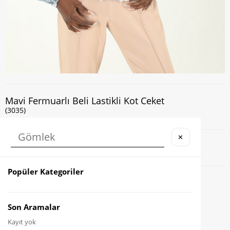
Mavi Fermuarlı Beli Lastikli Kot Ceket
(3035)
✕
Kapıda Nakit veya Kart ile Ödeme İmkanı
Popüler Kategoriler
Favorilere Ekle
Karşılaştır
Son Aramalar
Kayıt yok
Fiyat Düşünce Haber Ver