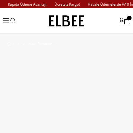
Kapıda Ödeme Avantajı
Ücretsiz Kargo!
Havale Ödemelerde %10 İnd
Mavi Fermuarlı Beli Lastikli Kot Ceket