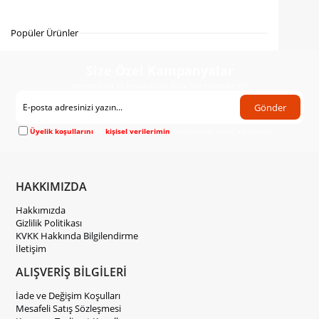
Gelince Haber Ver
Popüler Ürünler
Size Özel Kampanyalar
Hemen Kayıt Ol Fırsatlardan Önce Sen Haberdar Ol!
Gönder
Üyelik koşullarını
ve
kişisel verilerimin
korunmasını kabul ediyorum.
HAKKIMIZDA
Hakkımızda
Gizlilik Politikası
KVKK Hakkında Bilgilendirme
İletişim
ALIŞVERİŞ BİLGİLERİ
İade ve Değişim Koşulları
Mesafeli Satış Sözleşmesi