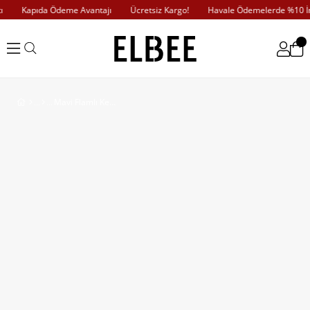
Kapıda Ödeme Avantajı
Ücretsiz Kargo!
Havale Ödemelerde %10 İndi
Mavi Flamlı Keten Boyamalı Düğmeli Elbise