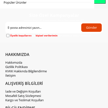
Popüler Ürünler
Size Özel Kampanyalar
Hemen Kayıt Ol Fırsatlardan Önce Sen Haberdar Ol!
Gönder
Üyelik koşullarını
ve
kişisel verilerimin
korunmasını kabul ediyorum.
HAKKIMIZDA
Hakkımızda
Gizlilik Politikası
KVKK Hakkında Bilgilendirme
İletişim
ALIŞVERİŞ BİLGİLERİ
İade ve Değişim Koşulları
Mesafeli Satış Sözleşmesi
Kargo ve Teslimat Koşulları
BİLGİLENDİRME