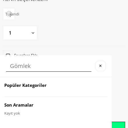
Tükendi
Favorilere Ekle
✕
Karşılaştır
Fiyat Düşünce Haber Ver
Popüler Kategoriler
Gelince Haber Ver
Son Aramalar
Kayıt yok
Whatsapp İle Sipariş Oluştur