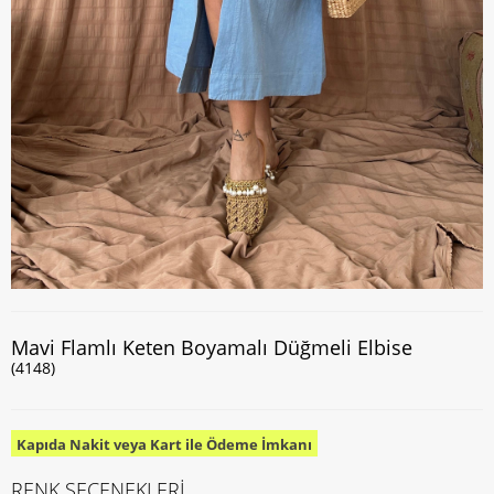
Mavi Flamlı Keten Boyamalı Düğmeli Elbise
(4148)
Kapıda Nakit veya Kart ile Ödeme İmkanı
RENK SEÇENEKLERİ