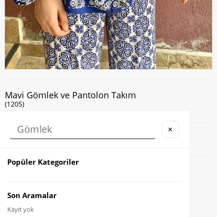
Mavi Gömlek ve Pantolon Takım
(1205)
✕
Kapıda Nakit veya Kart ile Ödeme İmkanı
Popüler Kategoriler
Favorilere Ekle
Karşılaştır
Son Aramalar
Kayıt yok
Fiyat Düşünce Haber Ver