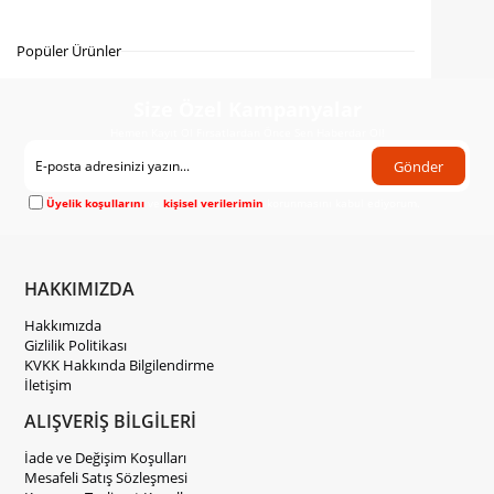
Gelince Haber Ver
Popüler Ürünler
Size Özel Kampanyalar
Hemen Kayıt Ol Fırsatlardan Önce Sen Haberdar Ol!
Gönder
Üyelik koşullarını
ve
kişisel verilerimin
korunmasını kabul ediyorum.
HAKKIMIZDA
Hakkımızda
Gizlilik Politikası
KVKK Hakkında Bilgilendirme
İletişim
ALIŞVERİŞ BİLGİLERİ
İade ve Değişim Koşulları
Mesafeli Satış Sözleşmesi