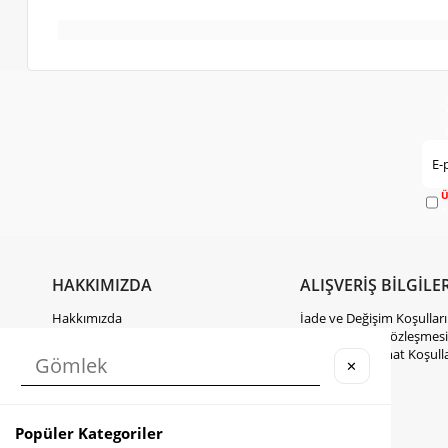
Ü
e
HAKKIMIZDA
ALIŞVERİŞ BİLGİLER
Hakkımızda
İade ve Değişim Koşulları
Gizlilik Politikası
Mesafeli Satış Sözleşmesi
KVKK Hakkında Bilgilendirme
Kargo ve Teslimat Koşulla
✕
İletişim
Takipte Kal
Popüler Kategoriler
Instagram
Facebook
TikTok