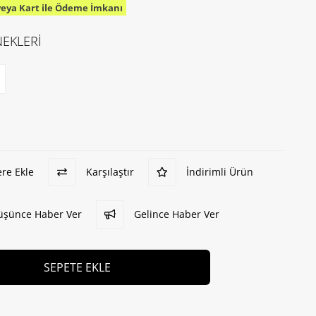
veya Kart ile Ödeme İmkanı
EKLERİ
ere Ekle
Karşılaştır
İndirimli Ürün
Düşünce Haber Ver
Gelince Haber Ver