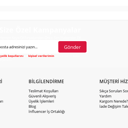
Size Özel Kampanyalar
Hemen Kayıt Ol Fırsatlardan Önce Sen Haberdar Ol!
Gönder
yelik koşullarını
ve
kişisel verilerimin
korunmasını kabul
diyorum.
İ
BİLGİLENDİRME
MÜŞTERİ Hİ
Teslimat Koşulları
Sıkça Sorulan So
Güvenli Alışveriş
Yardım
rı
Üyelik İşlemleri
Kargom Nerede?
Blog
İade Değişim Tal
İnfluencer İş Ortaklığı