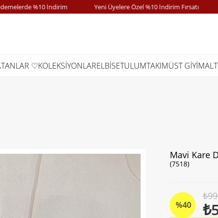
erde %10 İndirim
Yeni Üyelere Özel %10 İndirim Fırsatı
Ka
ATANLAR ♡
KOLEKSİYONLAR
ELBİSE
TULUM
TAKIM
ÜST GİYİM
ALT
Mavi Kare D
(7518)
₺99
%
40
₺