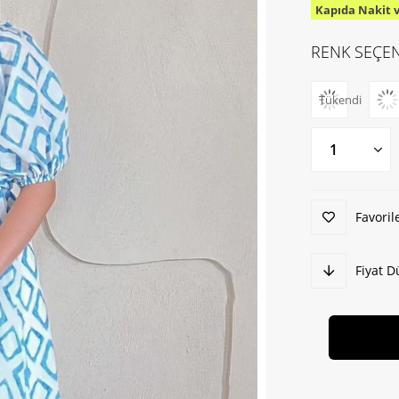
Kapıda Nakit 
İndirim
RENK SEÇEN
Tükendi
Favoril
Fiyat 