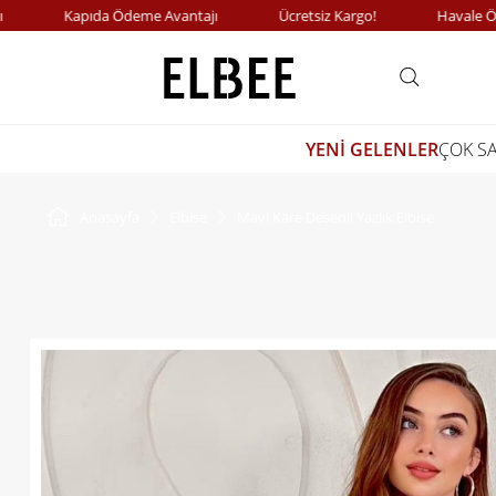
Kapıda Ödeme Avantajı
Ücretsiz Kargo!
Havale Ödemel
YENİ GELENLER
ÇOK S
Anasayfa
Elbise
Mavi Kare Desenli Yazlık Elbise