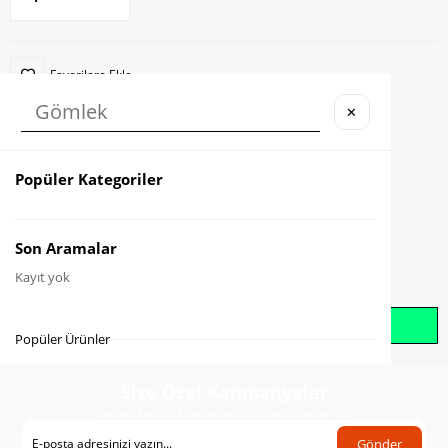
Favorilere Ekle
✕
Karşılaştır
Fiyat Düşünce Haber Ver
Popüler Kategoriler
Gelince Haber Ver
Son Aramalar
Kayıt yok
Whatsapp İle Sipariş Oluştur
Popüler Ürünler
Size Özel Kampanyalar
Hemen Kayıt Ol Fırsatlardan Önce Sen Haberdar Ol!
Gönder