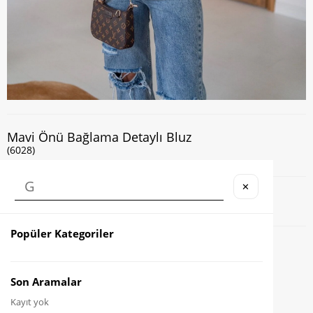
Mavi Önü Bağlama Detaylı Bluz
(6028)
✕
Kapıda Nakit veya Kart ile Ödeme İmkanı
Popüler Kategoriler
Favorilere Ekle
Karşılaştır
Son Aramalar
Kayıt yok
Fiyat Düşünce Haber Ver