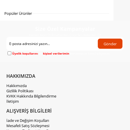
Gelince Haber Ver
Popüler Ürünler
Size Özel Kampanyalar
Hemen Kayıt Ol Fırsatlardan Önce Sen Haberdar Ol!
Gönder
Üyelik koşullarını
ve
kişisel verilerimin
korunmasını kabul ediyorum.
HAKKIMIZDA
Hakkımızda
Gizlilik Politikası
KVKK Hakkında Bilgilendirme
İletişim
ALIŞVERİŞ BİLGİLERİ
İade ve Değişim Koşulları
Mesafeli Satış Sözleşmesi