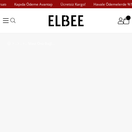
tı
Kapıda Ödeme Avantajı
Ücretsiz Kargo!
Havale Ödemelerde %10 
Mavi Önü Bağlama Detaylı Bluz