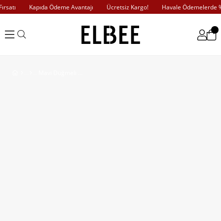
satı
Kapıda Ödeme Avantajı
Ücretsiz Kargo!
Havale Ödemelerde %10
Mavi Düğmeli Yaprak Desenli Elbise