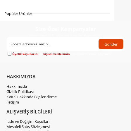
Gelince Haber Ver
Popüler Ürünler
Size Özel Kampanyalar
Hemen Kayıt Ol Fırsatlardan Önce Sen Haberdar Ol!
Gönder
Üyelik koşullarını
ve
kişisel verilerimin
korunmasını kabul ediyorum.
HAKKIMIZDA
Hakkımızda
Gizlilik Politikası
KVKK Hakkında Bilgilendirme
İletişim
ALIŞVERİŞ BİLGİLERİ
İade ve Değişim Koşulları
Mesafeli Satış Sözleşmesi