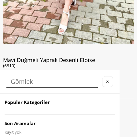
Mavi Düğmeli Yaprak Desenli Elbise
(6310)
✕
Kapıda Nakit veya Kart ile Ödeme İmkanı
Popüler Kategoriler
Favorilere Ekle
Karşılaştır
Son Aramalar
Kayıt yok
Fiyat Düşünce Haber Ver