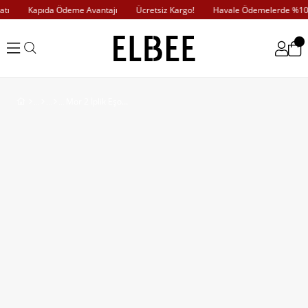
ı
Kapıda Ödeme Avantajı
Ücretsiz Kargo!
Havale Ödemelerde %10 İn
Mor 2 İplik Eşofman Altı