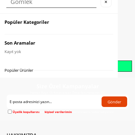
✕
Karşılaştır
Fiyat Düşünce Haber Ver
Popüler Kategoriler
Gelince Haber Ver
Son Aramalar
Kayıt yok
Whatsapp İle Sipariş Oluştur
Popüler Ürünler
Size Özel Kampanyalar
Hemen Kayıt Ol Fırsatlardan Önce Sen Haberdar Ol!
Gönder
Üyelik koşullarını
ve
kişisel verilerimin
korunmasını kabul ediyorum.