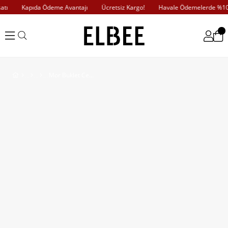
tı
Kapıda Ödeme Avantajı
Ücretsiz Kargo!
Havale Ödemelerde %10 İ
Mor Buklet Cepli Zincir Taşlı Gömlek