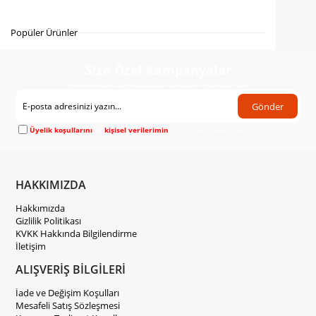
Gelince Haber Ver
Popüler Ürünler
Size Özel Kampanyalar
Hemen Kayıt Ol Fırsatlardan Önce Sen Haberdar Ol!
Gönder
Üyelik koşullarını
ve
kişisel verilerimin
korunmasını kabul ediyorum.
HAKKIMIZDA
Hakkımızda
Gizlilik Politikası
KVKK Hakkında Bilgilendirme
İletişim
ALIŞVERİŞ BİLGİLERİ
İade ve Değişim Koşulları
Mesafeli Satış Sözleşmesi