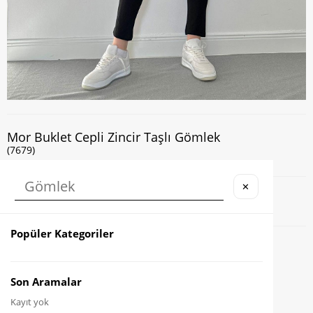
Mor Buklet Cepli Zincir Taşlı Gömlek
(7679)
✕
Kapıda Nakit veya Kart ile Ödeme İmkanı
Popüler Kategoriler
Favorilere Ekle
Karşılaştır
Son Aramalar
Kayıt yok
Fiyat Düşünce Haber Ver