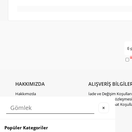
Ü
e
HAKKIMIZDA
ALIŞVERİŞ BİLGİLER
Hakkımızda
İade ve Değişim Koşulları
Gizlilik Politikası
Mesafeli Satış Sözleşmesi
KVKK Hakkında Bilgilendirme
Kargo ve Teslimat Koşulla
✕
İletişim
Takipte Kal
Popüler Kategoriler
Instagram
Facebook
TikTok