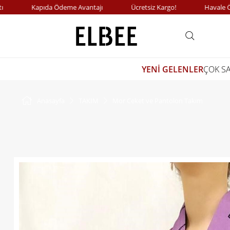
Kapıda Ödeme Avantajı
Ücretsiz Kargo!
Havale Ödeme
YENİ GELENLER
ÇOK S
Anasayfa
TAKIM
Mor Ceket ve Pantolon Takım