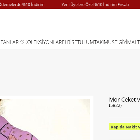
lerde %10 İndirim
Yeni Üyelere Özel %10 İndirim Fırsatı
K
ATANLAR ♡
KOLEKSİYONLAR
ELBİSE
TULUM
TAKIM
ÜST GİYİM
ALT
Mor Ceket 
(5822)
Kapıda Nakit 