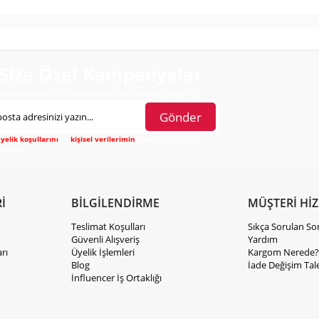
Size Özel Kampanyalar
Hemen Kayıt Ol Fırsatlardan Önce Sen Haberdar Ol!
Gönder
yelik koşullarını
ve
kişisel verilerimin
korunmasını kabul
diyorum.
İ
BİLGİLENDİRME
MÜŞTERİ Hİ
Teslimat Koşulları
Sıkça Sorulan So
Güvenli Alışveriş
Yardım
rı
Üyelik İşlemleri
Kargom Nerede?
Blog
İade Değişim Tal
İnfluencer İş Ortaklığı