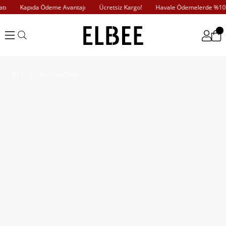
ı
Kapıda Ödeme Avantajı
Ücretsiz Kargo!
Havale Ödemelerde %10 İ
Mor Cep Detaylı Gömlek ve Pantolon Takım