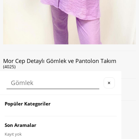
Mor Cep Detaylı Gömlek ve Pantolon Takım
(4025)
✕
Kapıda Nakit veya Kart ile Ödeme İmkanı
Popüler Kategoriler
Favorilere Ekle
Karşılaştır
Son Aramalar
Kayıt yok
Fiyat Düşünce Haber Ver