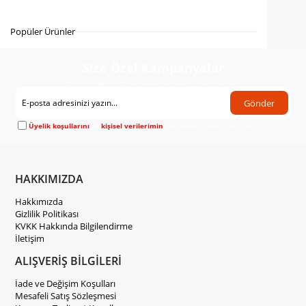
Gelince Haber Ver
Popüler Ürünler
Size Özel Kampanyalar
Hemen Kayıt Ol Fırsatlardan Önce Sen Haberdar Ol!
Gönder
Üyelik koşullarını
ve
kişisel verilerimin
korunmasını kabul ediyorum.
HAKKIMIZDA
Hakkımızda
Gizlilik Politikası
KVKK Hakkında Bilgilendirme
İletişim
ALIŞVERİŞ BİLGİLERİ
İade ve Değişim Koşulları
Mesafeli Satış Sözleşmesi