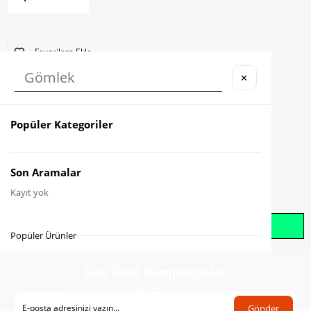
Favorilere Ekle
✕
Karşılaştır
Fiyat Düşünce Haber Ver
Popüler Kategoriler
Gelince Haber Ver
Son Aramalar
Kayıt yok
Whatsapp İle Sipariş Oluştur
Popüler Ürünler
Size Özel Kampanyalar
Hemen Kayıt Ol Fırsatlardan Önce Sen Haberdar Ol!
Gönder