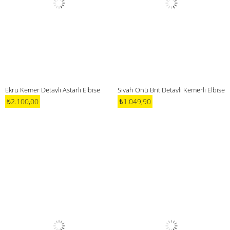
Ekru Kemer Detaylı Astarlı Elbise
Siyah Önü Brit Detaylı Kemerli Elbise
₺2.100,00
₺1.049,90