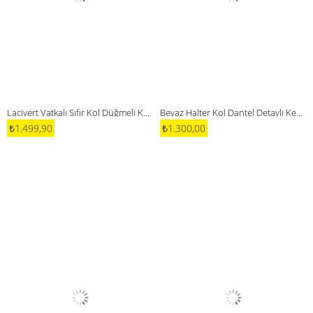
Lacivert Vatkalı Sıfır Kol Düğmeli Kot Elbise
Beyaz Halter Kol Dantel Detaylı Kemerli Elbise
₺1.499,90
₺1.300,00