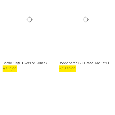
Bordo Çizgili Oversize Gömlek
Bordo Saten Gül Detaylı Kat Kat Elbise
₺649,90
₺1.860,00