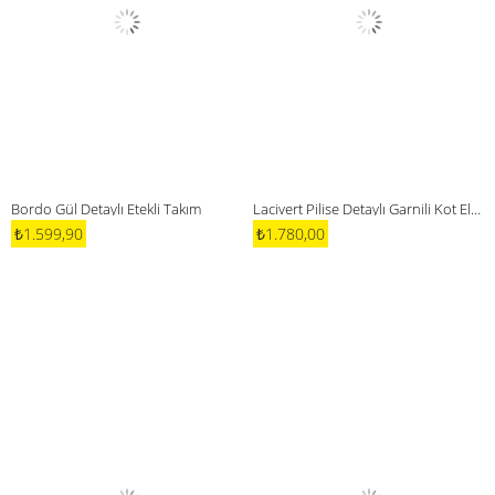
Bordo Gül Detaylı Etekli Takım
Lacivert Pilise Detaylı Garnili Kot Elbise
₺1.599,90
₺1.780,00