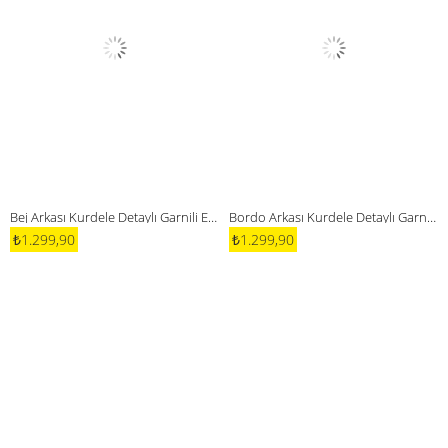
Bej Arkası Kurdele Detaylı Garnili Elbise
Bordo Arkası Kurdele Detaylı Garnili Elbise
₺1.299,90
₺1.299,90