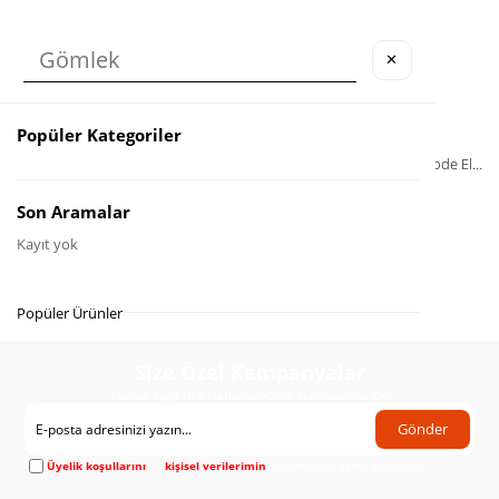
✕
Popüler Kategoriler
Siyah Halter Kol Dantel Detaylı Kemerli Elbise
Ekru Balon Kollu Kemerli Brode Elbise
₺1.300,00
₺2.175,80
Son Aramalar
Kayıt yok
Popüler Ürünler
Size Özel Kampanyalar
Hemen Kayıt Ol Fırsatlardan Önce Sen Haberdar Ol!
Gönder
Üyelik koşullarını
ve
kişisel verilerimin
korunmasını kabul ediyorum.