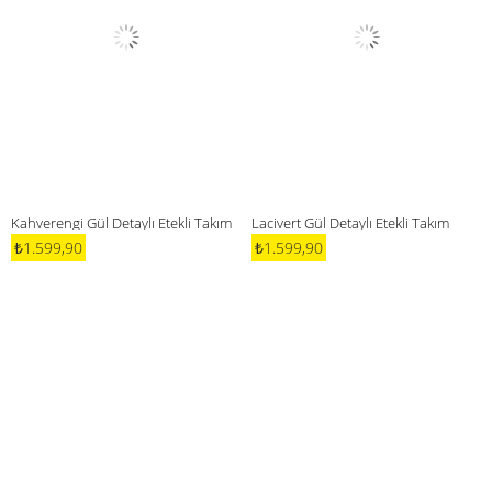
Kahverengi Gül Detaylı Etekli Takım
Lacivert Gül Detaylı Etekli Takım
₺1.599,90
₺1.599,90