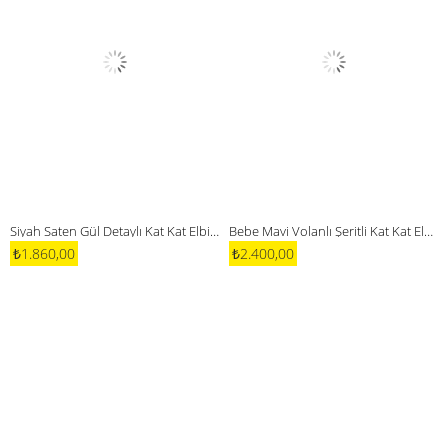
Siyah Saten Gül Detaylı Kat Kat Elbise
Bebe Mavi Volanlı Şeritli Kat Kat Elbise
₺1.860,00
₺2.400,00