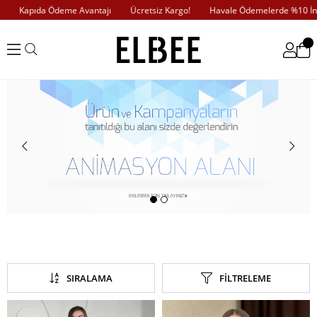
Kapıda Ödeme Avantajı
Ücretsiz Kargo!
Havale Ödemelerde %10 İndiri
NebimV3
SIRALAMA
FILTRELEME