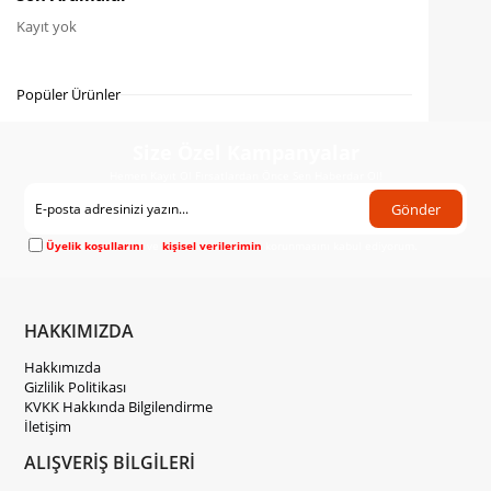
Kayıt yok
Fiyat Düşünce Haber Ver
Gelince Haber Ver
Popüler Ürünler
Size Özel Kampanyalar
Hemen Kayıt Ol Fırsatlardan Önce Sen Haberdar Ol!
Gönder
Üyelik koşullarını
ve
kişisel verilerimin
korunmasını kabul ediyorum.
HAKKIMIZDA
Hakkımızda
Gizlilik Politikası
KVKK Hakkında Bilgilendirme
İletişim
ALIŞVERİŞ BİLGİLERİ