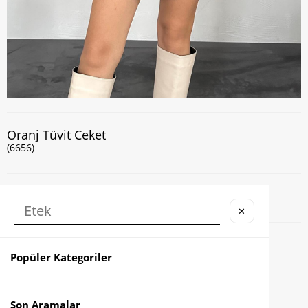
Oranj Tüvit Ceket
(6656)
Kapıda Nakit veya Kart ile Ödeme İmkanı
✕
Favorilere Ekle
Popüler Kategoriler
Karşılaştır
İndirimli Ürün
Son Aramalar