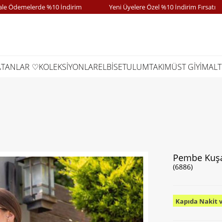
emelerde %10 İndirim
Yeni Üyelere Özel %10 İndirim Fırsatı
ATANLAR ♡
KOLEKSİYONLAR
ELBİSE
TULUM
TAKIM
ÜST GİYİM
ALT
Pembe Kuşa
(6886)
Kapıda Nakit 