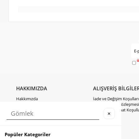
Ü
e
HAKKIMIZDA
ALIŞVERİŞ BİLGİLER
Hakkımızda
İade ve Değişim Koşulları
Gizlilik Politikası
Mesafeli Satış Sözleşmesi
KVKK Hakkında Bilgilendirme
Kargo ve Teslimat Koşulla
✕
İletişim
Takipte Kal
Popüler Kategoriler
Instagram
Facebook
TikTok