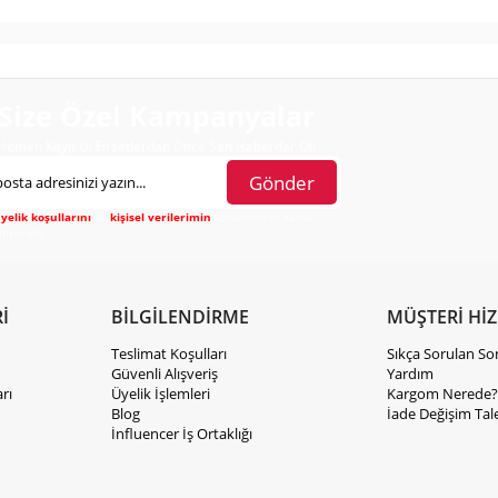
Size Özel Kampanyalar
Hemen Kayıt Ol Fırsatlardan Önce Sen Haberdar Ol!
Gönder
yelik koşullarını
ve
kişisel verilerimin
korunmasını kabul
diyorum.
İ
BİLGİLENDİRME
MÜŞTERİ Hİ
Teslimat Koşulları
Sıkça Sorulan So
Güvenli Alışveriş
Yardım
rı
Üyelik İşlemleri
Kargom Nerede?
Blog
İade Değişim Tal
İnfluencer İş Ortaklığı