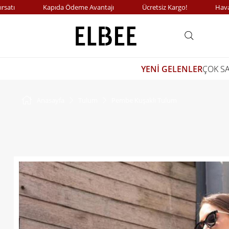
Kapıda Ödeme Avantajı
Ücretsiz Kargo!
Havale Öd
YENİ GELENLER
ÇOK S
Anasayfa
Tulum
Pembe Kuşaklı Tulum