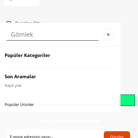
Favorilere Ekle
✕
Karşılaştır
Fiyat Düşünce Haber Ver
Popüler Kategoriler
Gelince Haber Ver
Son Aramalar
Kayıt yok
Whatsapp İle Sipariş Oluştur
Popüler Ürünler
Size Özel Kampanyalar
Hemen Kayıt Ol Fırsatlardan Önce Sen Haberdar Ol!
Gönder