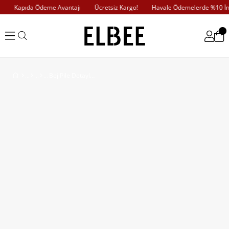
Kapıda Ödeme Avantajı
Ücretsiz Kargo!
Havale Ödemelerde %10 İnd
Bej Pile Detaylı Kloş Etek