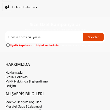
Gelince Haber Ver
Size Özel Kampanyalar
Hemen Kayıt Ol Fırsatlardan Önce Sen Haberdar Ol!
Gönder
Üyelik koşullarını
ve
kişisel verilerimin
korunmasını kabul ediyorum.
HAKKIMIZDA
Hakkımızda
Gizlilik Politikası
KVKK Hakkında Bilgilendirme
İletişim
ALIŞVERİŞ BİLGİLERİ
İade ve Değişim Koşulları
Mesafeli Satış Sözleşmesi