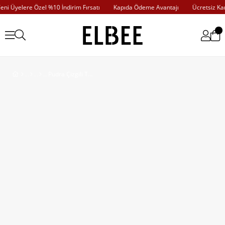
i Üyelere Özel %10 İndirim Fırsatı
Kapıda Ödeme Avantajı
Ücretsiz Karg
Pudra Çizgili Triko Kazak