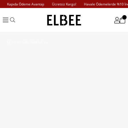
Kapıda Ödeme Avantajı
Ücretsiz Kargo!
Havale Ödemelerde %10 İndi
Saks Gömlek ve Pantolon Takım