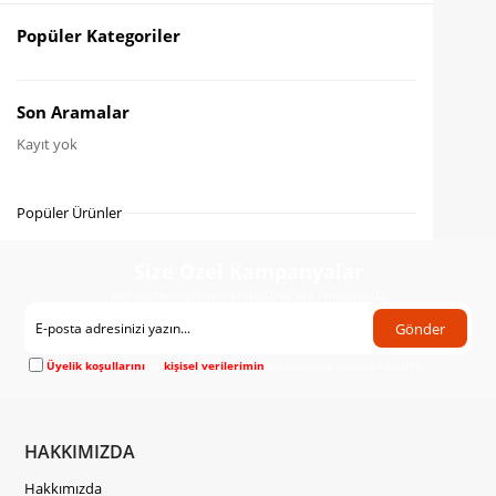
Favorilere Ekle
Popüler Kategoriler
Karşılaştır
İndirimli Ürün
Son Aramalar
Kayıt yok
Fiyat Düşünce Haber Ver
Gelince Haber Ver
Popüler Ürünler
Size Özel Kampanyalar
Hemen Kayıt Ol Fırsatlardan Önce Sen Haberdar Ol!
Gönder
Üyelik koşullarını
ve
kişisel verilerimin
korunmasını kabul ediyorum.
HAKKIMIZDA
Hakkımızda