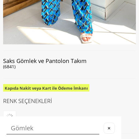
Saks Gömlek ve Pantolon Takım
(6841)
Kapıda Nakit veya Kart ile Ödeme İmkanı
RENK SEÇENEKLERİ
✕