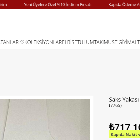
Yeni Üyelere Özel %10 İndirim Fırsatı
Kapıda Ödeme Avantaj
ATANLAR ♡
KOLEKSİYONLAR
ELBİSE
TULUM
TAKIM
ÜST GİYİM
ALT
Saks Yakası
(7765)
₺717,1
Kapıda Nakit 