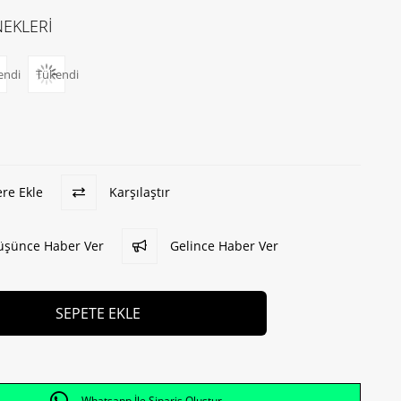
EKLERİ
endi
Tükendi
ere Ekle
Karşılaştır
Düşünce Haber Ver
Gelince Haber Ver
Whatsapp İle Sipariş Oluştur