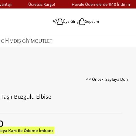
ı
Ücretsiz Kargo!
Havale Ödemelerde %10 İndirim
Üye Girişi
Sepetim
 GİYİM
DIŞ GİYİM
OUTLET
< < Önceki Sayfaya Dön
 Taşlı Büzgülü Elbise
0
veya Kart ile Ödeme İmkanı