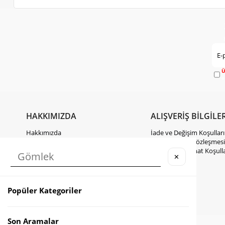
Ü
e
HAKKIMIZDA
ALIŞVERİŞ BİLGİLER
Hakkımızda
İade ve Değişim Koşulları
Gizlilik Politikası
Mesafeli Satış Sözleşmesi
KVKK Hakkında Bilgilendirme
Kargo ve Teslimat Koşulla
✕
İletişim
Takipte Kal
Popüler Kategoriler
Instagram
Facebook
TikTok
Son Aramalar