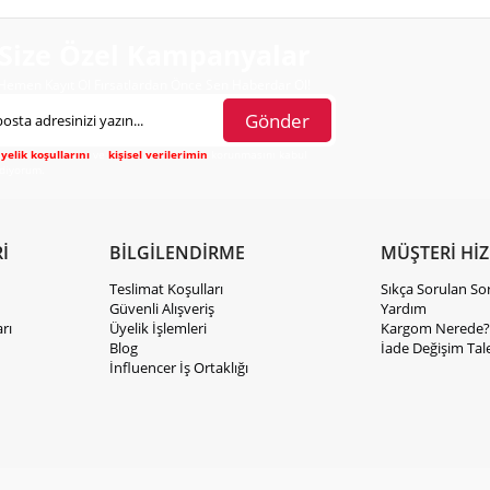
Size Özel Kampanyalar
Hemen Kayıt Ol Fırsatlardan Önce Sen Haberdar Ol!
Gönder
yelik koşullarını
ve
kişisel verilerimin
korunmasını kabul
diyorum.
İ
BİLGİLENDİRME
MÜŞTERİ Hİ
Teslimat Koşulları
Sıkça Sorulan So
Güvenli Alışveriş
Yardım
rı
Üyelik İşlemleri
Kargom Nerede?
Blog
İade Değişim Tal
İnfluencer İş Ortaklığı