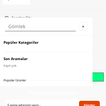
Favorilere Ekle
✕
Karşılaştır
Fiyat Düşünce Haber Ver
Popüler Kategoriler
Gelince Haber Ver
Son Aramalar
Kayıt yok
Whatsapp İle Sipariş Oluştur
Popüler Ürünler
Size Özel Kampanyalar
Hemen Kayıt Ol Fırsatlardan Önce Sen Haberdar Ol!
Gönder