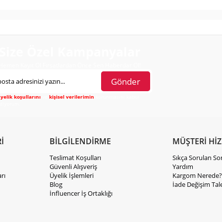
Size Özel Kampanyalar
Hemen Kayıt Ol Fırsatlardan Önce Sen Haberdar Ol!
Gönder
yelik koşullarını
ve
kişisel verilerimin
korunmasını kabul
diyorum.
İ
BİLGİLENDİRME
MÜŞTERİ Hİ
Teslimat Koşulları
Sıkça Sorulan So
Güvenli Alışveriş
Yardım
rı
Üyelik İşlemleri
Kargom Nerede?
Blog
İade Değişim Tal
İnfluencer İş Ortaklığı