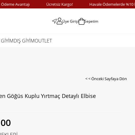
me Avantajı
Ücretsiz Kargo!
Havale Ödemelerde %10 İndir
Üye Girişi
Sepetim
 GİYİM
DIŞ GİYİM
OUTLET
< < Önceki Sayfaya Dön
ten Göğüs Kuplu Yırtmaç Detaylı Elbise
,00
EKLERİ