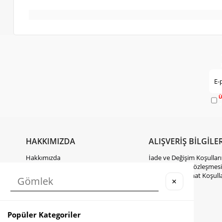
Ü
e
HAKKIMIZDA
ALIŞVERİŞ BİLGİLER
Hakkımızda
İade ve Değişim Koşulları
Gizlilik Politikası
Mesafeli Satış Sözleşmesi
KVKK Hakkında Bilgilendirme
Kargo ve Teslimat Koşulla
✕
İletişim
Takipte Kal
Popüler Kategoriler
Instagram
Facebook
TikTok