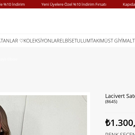
 İndirim
Yeni Üyelere Özel %10 İndirim Fırsatı
Kapıda Öde
ATANLAR ♡
KOLEKSİYONLAR
ELBİSE
TULUM
TAKIM
ÜST GİYİM
ALT
ylı Elbise
Lacivert Sa
(8645)
₺1.300
RENK SEÇEN