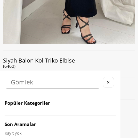
Siyah Balon Kol Triko Elbise
(6460)
✕
Kapıda Nakit veya Kart ile Ödeme İmkanı
Popüler Kategoriler
Favorilere Ekle
Karşılaştır
Son Aramalar
Kayıt yok
Fiyat Düşünce Haber Ver