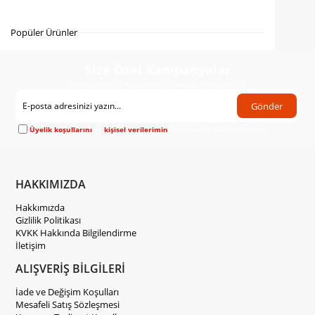
Gelince Haber Ver
Popüler Ürünler
Size Özel Kampanyalar
Hemen Kayıt Ol Fırsatlardan Önce Sen Haberdar Ol!
Gönder
Üyelik koşullarını
ve
kişisel verilerimin
korunmasını kabul ediyorum.
HAKKIMIZDA
Hakkımızda
Gizlilik Politikası
KVKK Hakkında Bilgilendirme
İletişim
ALIŞVERİŞ BİLGİLERİ
İade ve Değişim Koşulları
Mesafeli Satış Sözleşmesi