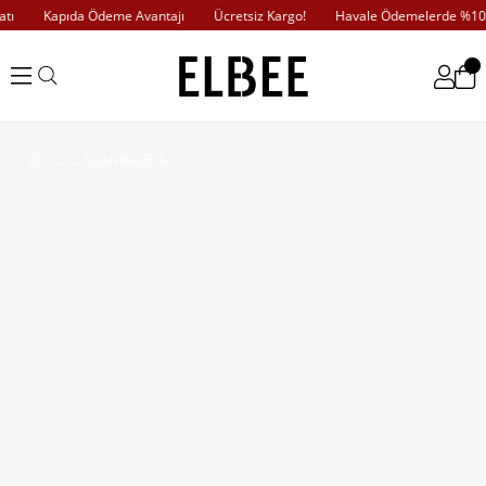
ı
Kapıda Ödeme Avantajı
Ücretsiz Kargo!
Havale Ödemelerde %10 İn
Siyah Balon Kol Triko Elbise