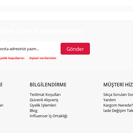
Size Özel Kampanyalar
Hemen Kayıt Ol Fırsatlardan Önce Sen Haberdar Ol!
Gönder
yelik koşullarını
ve
kişisel verilerimin
korunmasını kabul
diyorum.
İ
BİLGİLENDİRME
MÜŞTERİ Hİ
Teslimat Koşulları
Sıkça Sorulan So
Güvenli Alışveriş
Yardım
rı
Üyelik İşlemleri
Kargom Nerede?
Blog
İade Değişim Tal
İnfluencer İş Ortaklığı