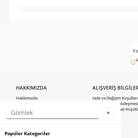
Ü
e
HAKKIMIZDA
ALIŞVERİŞ BİLGİLER
Hakkımızda
İade ve Değişim Koşulları
Gizlilik Politikası
Mesafeli Satış Sözleşmesi
KVKK Hakkında Bilgilendirme
Kargo ve Teslimat Koşulla
✕
İletişim
Takipte Kal
Popüler Kategoriler
Instagram
Facebook
TikTok