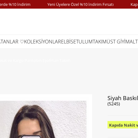
%10 İndirim
Yeni Üyelere Özel %10 İndirim Fırsatı
Kapıda Ö
ATANLAR ♡
KOLEKSİYONLAR
ELBİSE
TULUM
TAKIM
ÜST GİYİM
ALT
Sweat ve Kargo Pantolon Eşofman Takım
Siyah Baskı
(5245)
Kapıda Nakit 