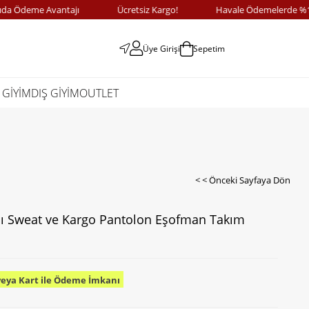
deme Avantajı
Ücretsiz Kargo!
Havale Ödemelerde %10 İnd
Üye Girişi
Sepetim
 GİYİM
DIŞ GİYİM
OUTLET
< < Önceki Sayfaya Dön
lı Sweat ve Kargo Pantolon Eşofman Takım
veya Kart ile Ödeme İmkanı