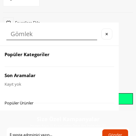
Favorilere Ekle
✕
Karşılaştır
Fiyat Düşünce Haber Ver
Popüler Kategoriler
Gelince Haber Ver
Son Aramalar
Kayıt yok
Whatsapp İle Sipariş Oluştur
Popüler Ürünler
Size Özel Kampanyalar
Hemen Kayıt Ol Fırsatlardan Önce Sen Haberdar Ol!
Gönder