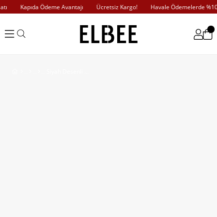
ı
Kapıda Ödeme Avantajı
Ücretsiz Kargo!
Havale Ödemelerde %10 İ
Siyah Desenli Çıtçıtlı Gömlek