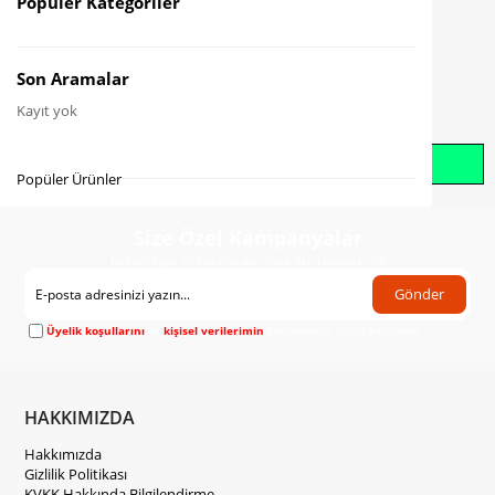
Popüler Kategoriler
Gelince Haber Ver
Son Aramalar
Kayıt yok
Whatsapp İle Sipariş Oluştur
Popüler Ürünler
Size Özel Kampanyalar
Hemen Kayıt Ol Fırsatlardan Önce Sen Haberdar Ol!
Gönder
Üyelik koşullarını
ve
kişisel verilerimin
korunmasını kabul ediyorum.
HAKKIMIZDA
Hakkımızda
Gizlilik Politikası
KVKK Hakkında Bilgilendirme