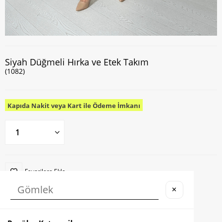
Siyah Düğmeli Hırka ve Etek Takım
(1082)
Kapıda Nakit veya Kart ile Ödeme İmkanı
Favorilere Ekle
✕
Karşılaştır
Fiyat Düşünce Haber Ver