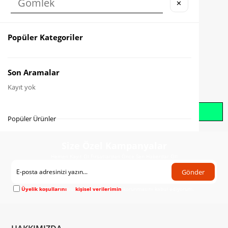
✕
Karşılaştır
Fiyat Düşünce Haber Ver
Popüler Kategoriler
Gelince Haber Ver
Son Aramalar
Kayıt yok
Whatsapp İle Sipariş Oluştur
Popüler Ürünler
Size Özel Kampanyalar
Hemen Kayıt Ol Fırsatlardan Önce Sen Haberdar Ol!
Gönder
Üyelik koşullarını
ve
kişisel verilerimin
korunmasını kabul ediyorum.