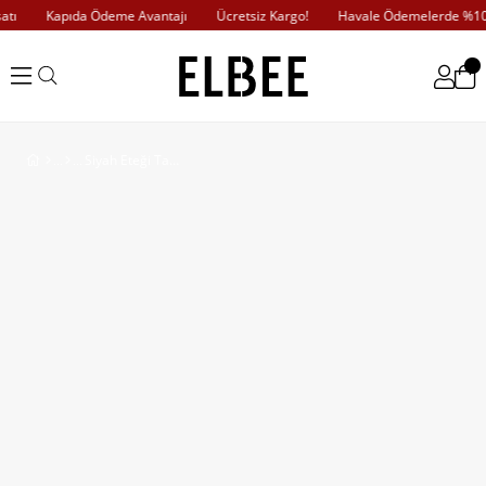
ı
Kapıda Ödeme Avantajı
Ücretsiz Kargo!
Havale Ödemelerde %10 İ
Siyah Eteği Taş Detaylı Yırtmaçlı Kadife Elbise