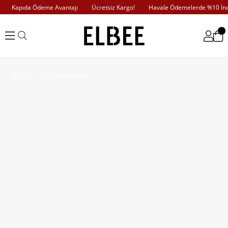
Kapıda Ödeme Avantajı
Ücretsiz Kargo!
Havale Ödemelerde %10 İndi
Siyah Kemerli Kısa Trençkot