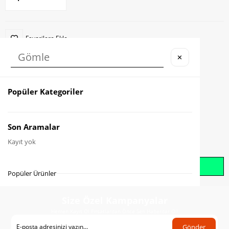
Favorilere Ekle
✕
Karşılaştır
Fiyat Düşünce Haber Ver
Popüler Kategoriler
Gelince Haber Ver
Son Aramalar
Kayıt yok
Whatsapp İle Sipariş Oluştur
Popüler Ürünler
Size Özel Kampanyalar
Hemen Kayıt Ol Fırsatlardan Önce Sen Haberdar Ol!
Gönder