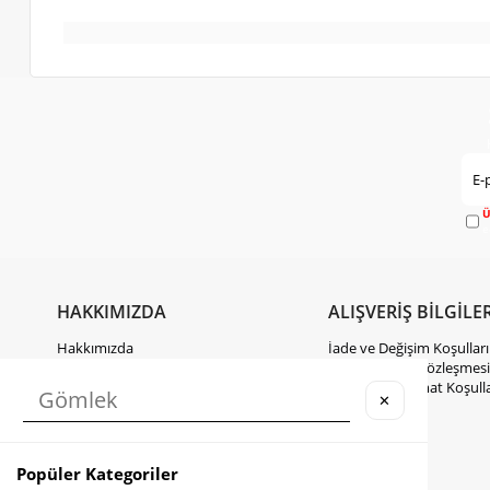
Ü
e
HAKKIMIZDA
ALIŞVERİŞ BİLGİLER
Hakkımızda
İade ve Değişim Koşulları
Gizlilik Politikası
Mesafeli Satış Sözleşmesi
KVKK Hakkında Bilgilendirme
Kargo ve Teslimat Koşulla
✕
İletişim
Takipte Kal
Popüler Kategoriler
Instagram
Facebook
TikTok