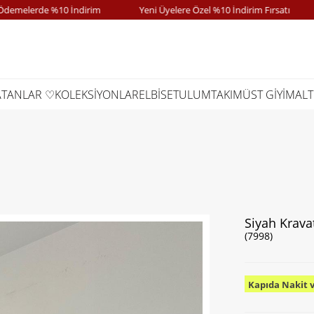
elerde %10 İndirim
Yeni Üyelere Özel %10 İndirim Fırsatı
ATANLAR ♡
KOLEKSİYONLAR
ELBİSE
TULUM
TAKIM
ÜST GİYİM
ALT
Siyah Kravat
(7998)
Kapıda Nakit 