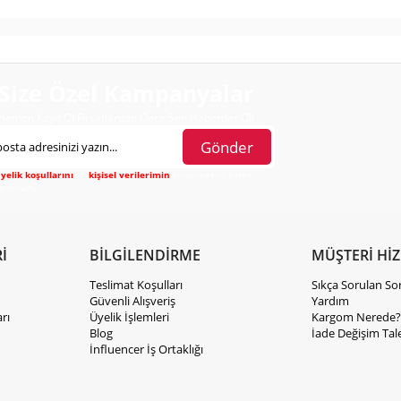
Size Özel Kampanyalar
Hemen Kayıt Ol Fırsatlardan Önce Sen Haberdar Ol!
Gönder
yelik koşullarını
ve
kişisel verilerimin
korunmasını kabul
diyorum.
İ
BİLGİLENDİRME
MÜŞTERİ Hİ
Teslimat Koşulları
Sıkça Sorulan So
Güvenli Alışveriş
Yardım
rı
Üyelik İşlemleri
Kargom Nerede?
Blog
İade Değişim Tal
İnfluencer İş Ortaklığı