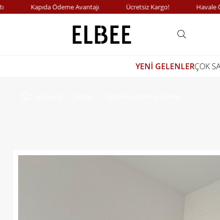
Kapıda Ödeme Avantajı
Ücretsiz Kargo!
Havale Ödem
YENİ GELENLER
ÇOK S
Anasayfa
Elbise
Siyah Kravat Detaylı Elbise