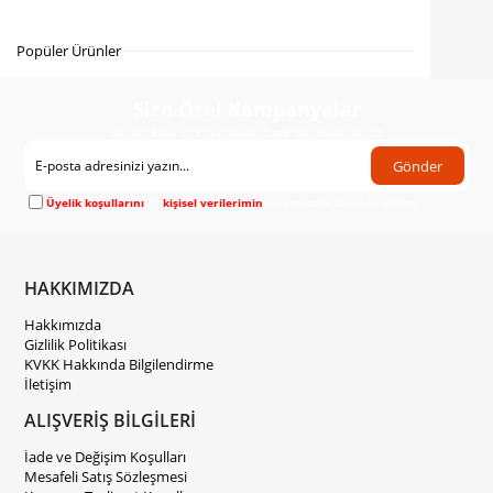
Gelince Haber Ver
Popüler Ürünler
Size Özel Kampanyalar
Hemen Kayıt Ol Fırsatlardan Önce Sen Haberdar Ol!
Gönder
Üyelik koşullarını
ve
kişisel verilerimin
korunmasını kabul ediyorum.
HAKKIMIZDA
Hakkımızda
Gizlilik Politikası
KVKK Hakkında Bilgilendirme
İletişim
ALIŞVERİŞ BİLGİLERİ
İade ve Değişim Koşulları
Mesafeli Satış Sözleşmesi