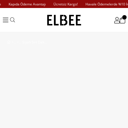
Kapıda Ödeme Avantajı
Ücretsiz Kargo!
Havale Ödemelerde %10 İnd
Siyah Sırt Dekolteli Elbise