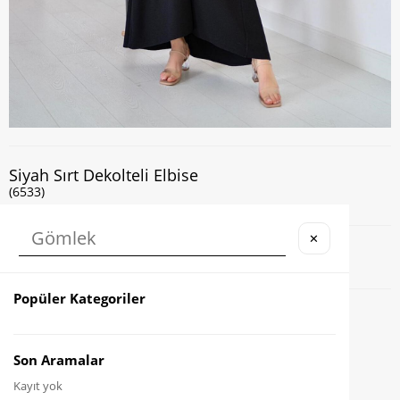
Siyah Sırt Dekolteli Elbise
(6533)
✕
Kapıda Nakit veya Kart ile Ödeme İmkanı
Popüler Kategoriler
Favorilere Ekle
Karşılaştır
Son Aramalar
Kayıt yok
Fiyat Düşünce Haber Ver