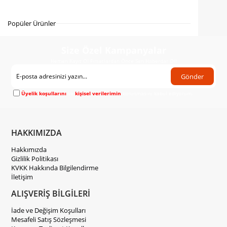
Gelince Haber Ver
Popüler Ürünler
Size Özel Kampanyalar
Hemen Kayıt Ol Fırsatlardan Önce Sen Haberdar Ol!
Gönder
Üyelik koşullarını
ve
kişisel verilerimin
korunmasını kabul ediyorum.
HAKKIMIZDA
Hakkımızda
Gizlilik Politikası
KVKK Hakkında Bilgilendirme
İletişim
ALIŞVERİŞ BİLGİLERİ
İade ve Değişim Koşulları
Mesafeli Satış Sözleşmesi