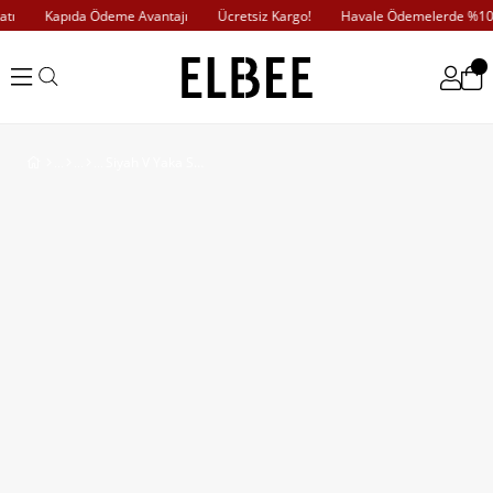
ı
Kapıda Ödeme Avantajı
Ücretsiz Kargo!
Havale Ödemelerde %10 İ
Siyah V Yaka Süveter