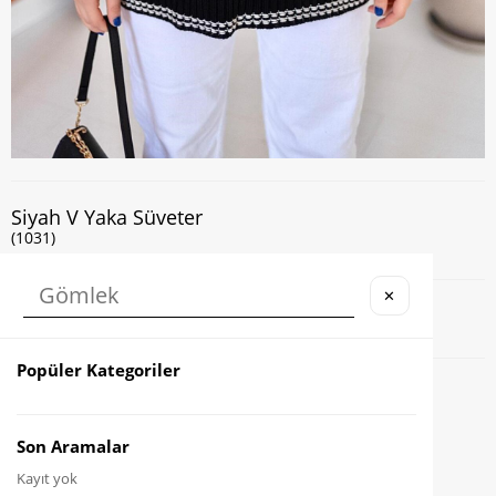
Siyah V Yaka Süveter
(1031)
✕
Kapıda Nakit veya Kart ile Ödeme İmkanı
Popüler Kategoriler
Favorilere Ekle
Karşılaştır
Son Aramalar
Kayıt yok
Fiyat Düşünce Haber Ver