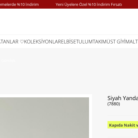
erde %10 İndirim
Yeni Üyelere Özel %10 İndirim Fırsatı
Kap
ATANLAR ♡
KOLEKSİYONLAR
ELBİSE
TULUM
TAKIM
ÜST GİYİM
ALT
ı Gömlek
Siyah Yand
(7880)
Kapıda Nakit 