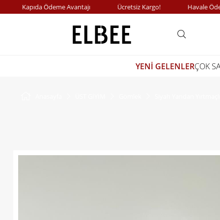
Kapıda Ödeme Avantajı
Ücretsiz Kargo!
Havale Ödemel
YENİ GELENLER
ÇOK S
Anasayfa
ÜST GİYİM
Gömlek
Siyah Yandan Yırtmaçl