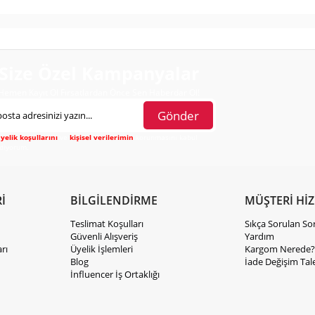
Size Özel Kampanyalar
Hemen Kayıt Ol Fırsatlardan Önce Sen Haberdar Ol!
Gönder
yelik koşullarını
ve
kişisel verilerimin
korunmasını kabul
diyorum.
İ
BİLGİLENDİRME
MÜŞTERİ Hİ
Teslimat Koşulları
Sıkça Sorulan So
Güvenli Alışveriş
Yardım
rı
Üyelik İşlemleri
Kargom Nerede?
Blog
İade Değişim Tal
İnfluencer İş Ortaklığı