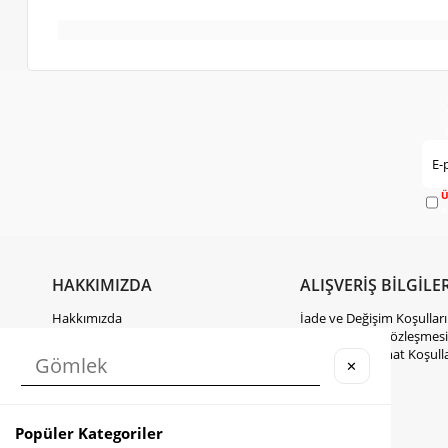
Ü
e
HAKKIMIZDA
ALIŞVERİŞ BİLGİLER
Hakkımızda
İade ve Değişim Koşulları
Gizlilik Politikası
Mesafeli Satış Sözleşmesi
KVKK Hakkında Bilgilendirme
Kargo ve Teslimat Koşulla
✕
İletişim
Takipte Kal
Popüler Kategoriler
Instagram
Facebook
TikTok