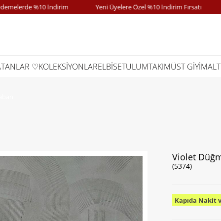
lerde %10 İndirim
Yeni Üyelere Özel %10 İndirim Fırsatı
Ka
ATANLAR ♡
KOLEKSİYONLAR
ELBİSE
TULUM
TAKIM
ÜST GİYİM
ALT
Kaban
Violet Düğm
(5374)
Kapıda Nakit 