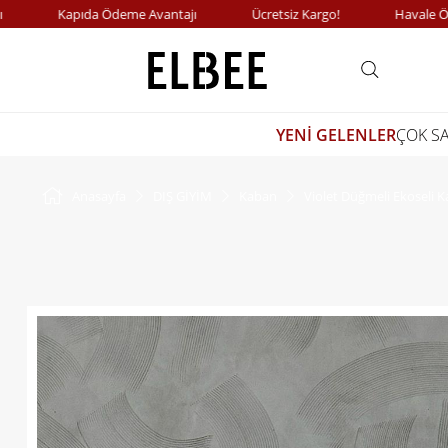
Kapıda Ödeme Avantajı
Ücretsiz Kargo!
Havale Ödeme
YENİ GELENLER
ÇOK S
Anasayfa
DIŞ GİYİM
Kaban
Violet Düğmeli Ekoseli 