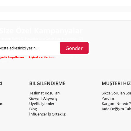
Size Özel Kampanyalar
Hemen Kayıt Ol Fırsatlardan Önce Sen Haberdar Ol!
Gönder
yelik koşullarını
ve
kişisel verilerimin
korunmasını kabul
diyorum.
İ
BİLGİLENDİRME
MÜŞTERİ Hİ
Teslimat Koşulları
Sıkça Sorulan So
Güvenli Alışveriş
Yardım
rı
Üyelik İşlemleri
Kargom Nerede?
Blog
İade Değişim Tal
İnfluencer İş Ortaklığı