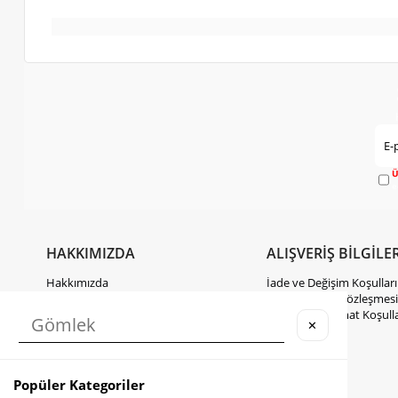
Ü
e
HAKKIMIZDA
ALIŞVERİŞ BİLGİLER
Hakkımızda
İade ve Değişim Koşulları
Gizlilik Politikası
Mesafeli Satış Sözleşmesi
KVKK Hakkında Bilgilendirme
Kargo ve Teslimat Koşulla
✕
İletişim
Takipte Kal
Popüler Kategoriler
Instagram
Facebook
TikTok