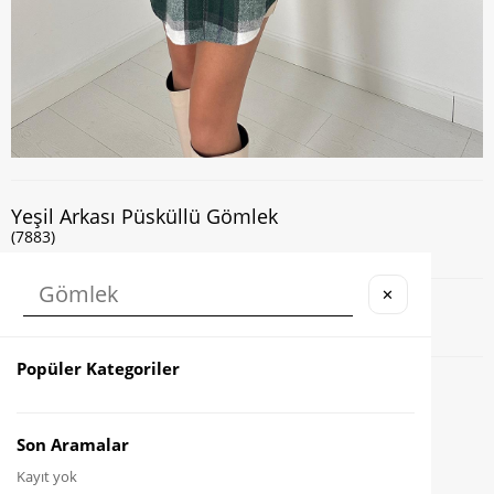
Yeşil Arkası Püsküllü Gömlek
(7883)
✕
Kapıda Nakit veya Kart ile Ödeme İmkanı
Popüler Kategoriler
Favorilere Ekle
Karşılaştır
Son Aramalar
Kayıt yok
Fiyat Düşünce Haber Ver