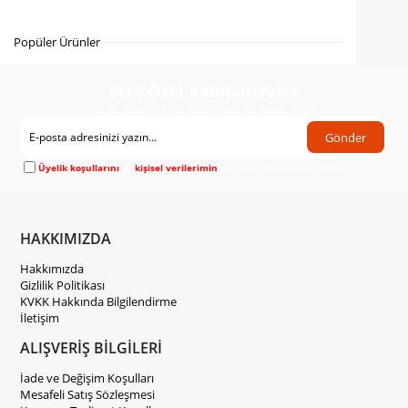
Gelince Haber Ver
Popüler Ürünler
Size Özel Kampanyalar
Hemen Kayıt Ol Fırsatlardan Önce Sen Haberdar Ol!
Gönder
Üyelik koşullarını
ve
kişisel verilerimin
korunmasını kabul ediyorum.
HAKKIMIZDA
Hakkımızda
Gizlilik Politikası
KVKK Hakkında Bilgilendirme
İletişim
ALIŞVERİŞ BİLGİLERİ
İade ve Değişim Koşulları
Mesafeli Satış Sözleşmesi