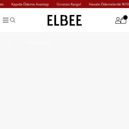
ı
Kapıda Ödeme Avantajı
Ücretsiz Kargo!
Havale Ödemelerde %10 İ
Yeşil Arkası Püsküllü Gömlek