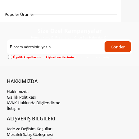
Gelince Haber Ver
Popüler Ürünler
Size Özel Kampanyalar
Hemen Kayıt Ol Fırsatlardan Önce Sen Haberdar Ol!
Gönder
Üyelik koşullarını
ve
kişisel verilerimin
korunmasını kabul ediyorum.
HAKKIMIZDA
Hakkımızda
Gizlilik Politikası
KVKK Hakkında Bilgilendirme
İletişim
ALIŞVERİŞ BİLGİLERİ
İade ve Değişim Koşulları
Mesafeli Satış Sözleşmesi