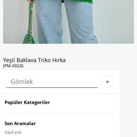
Yeşil Baklava Triko Hırka
(PM-0024)
✕
Kapıda Nakit veya Kart ile Ödeme İmkanı
Popüler Kategoriler
Favorilere Ekle
Karşılaştır
Son Aramalar
Kayıt yok
Fiyat Düşünce Haber Ver