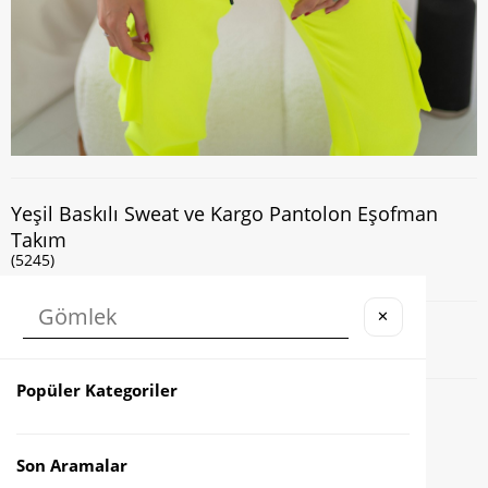
Yeşil Baskılı Sweat ve Kargo Pantolon Eşofman
Takım
(5245)
✕
Kapıda Nakit veya Kart ile Ödeme İmkanı
Popüler Kategoriler
Favorilere Ekle
Karşılaştır
Son Aramalar