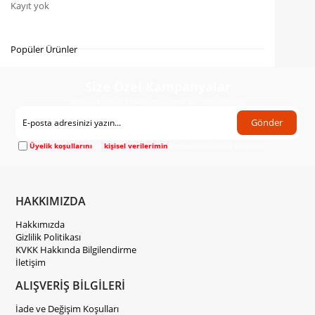
Kayıt yok
Fiyat Düşünce Haber Ver
Gelince Haber Ver
Popüler Ürünler
Size Özel Kampanyalar
Hemen Kayıt Ol Fırsatlardan Önce Sen Haberdar Ol!
Gönder
Üyelik koşullarını
ve
kişisel verilerimin
korunmasını kabul ediyorum.
HAKKIMIZDA
Hakkımızda
Gizlilik Politikası
KVKK Hakkında Bilgilendirme
İletişim
ALIŞVERİŞ BİLGİLERİ
İade ve Değişim Koşulları