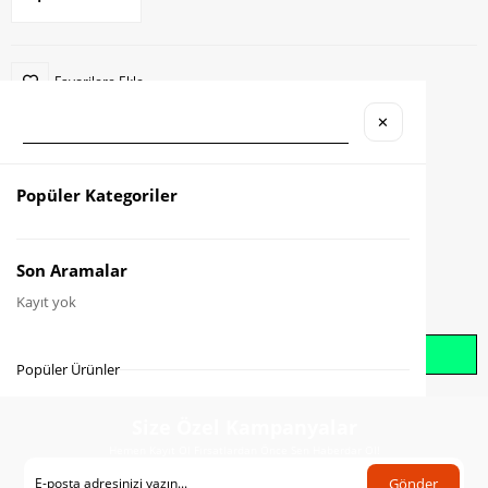
Favorilere Ekle
✕
Karşılaştır
Fiyat Düşünce Haber Ver
Popüler Kategoriler
Gelince Haber Ver
Son Aramalar
Kayıt yok
Whatsapp İle Sipariş Oluştur
Popüler Ürünler
Size Özel Kampanyalar
Hemen Kayıt Ol Fırsatlardan Önce Sen Haberdar Ol!
Gönder