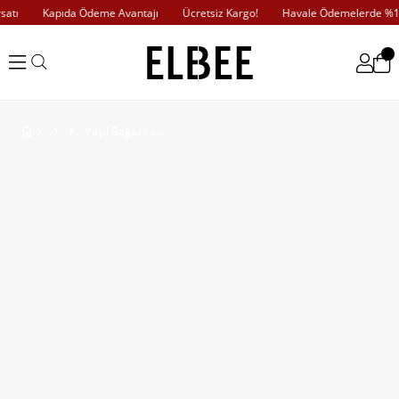
tı
Kapıda Ödeme Avantajı
Ücretsiz Kargo!
Havale Ödemelerde %10 İ
Yeşil Boğazlı ve Örgülü Triko Kazak