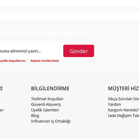
Size Özel Kampanyalar
Hemen Kayıt Ol Fırsatlardan Önce Sen Haberdar Ol!
Gönder
yelik koşullarını
ve
kişisel verilerimin
korunmasını kabul
diyorum.
İ
BİLGİLENDİRME
MÜŞTERİ Hİ
Teslimat Koşulları
Sıkça Sorulan So
Güvenli Alışveriş
Yardım
rı
Üyelik İşlemleri
Kargom Nerede?
Blog
İade Değişim Tal
İnfluencer İş Ortaklığı