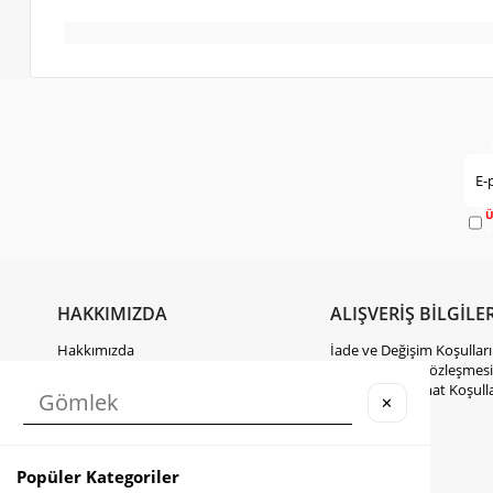
Ü
e
HAKKIMIZDA
ALIŞVERİŞ BİLGİLER
Hakkımızda
İade ve Değişim Koşulları
Gizlilik Politikası
Mesafeli Satış Sözleşmesi
KVKK Hakkında Bilgilendirme
Kargo ve Teslimat Koşulla
✕
İletişim
Takipte Kal
Popüler Kategoriler
Instagram
Facebook
TikTok