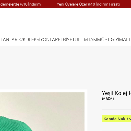
elerde %10 İndirim
Yeni Üyelere Özel %10 İndirim Fırsatı
K
ATANLAR ♡
KOLEKSİYONLAR
ELBİSE
TULUM
TAKIM
ÜST GİYİM
ALT
Yeşil Kolej 
(6606)
Kapıda Nakit 