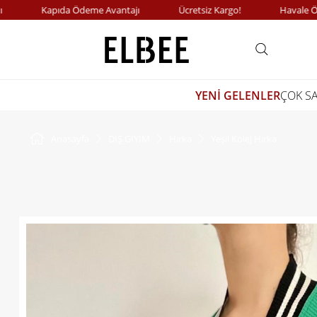
Kapıda Ödeme Avantajı
Ücretsiz Kargo!
Havale Ödem
YENİ GELENLER
ÇOK S
Anasayfa
DIŞ GİYİM
Hırka
Yeşil Kolej Hırka