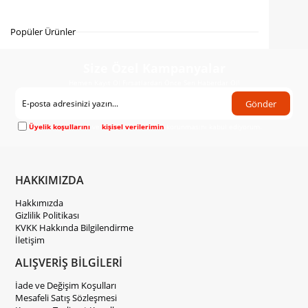
Gelince Haber Ver
Popüler Ürünler
Size Özel Kampanyalar
Hemen Kayıt Ol Fırsatlardan Önce Sen Haberdar Ol!
Gönder
Üyelik koşullarını
ve
kişisel verilerimin
korunmasını kabul ediyorum.
HAKKIMIZDA
Hakkımızda
Gizlilik Politikası
KVKK Hakkında Bilgilendirme
İletişim
ALIŞVERİŞ BİLGİLERİ
İade ve Değişim Koşulları
Mesafeli Satış Sözleşmesi