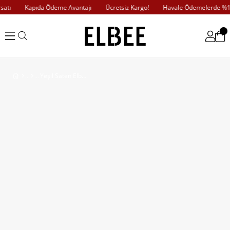
tı
Kapıda Ödeme Avantajı
Ücretsiz Kargo!
Havale Ödemelerde %10 
Yeşil Saten Elbise