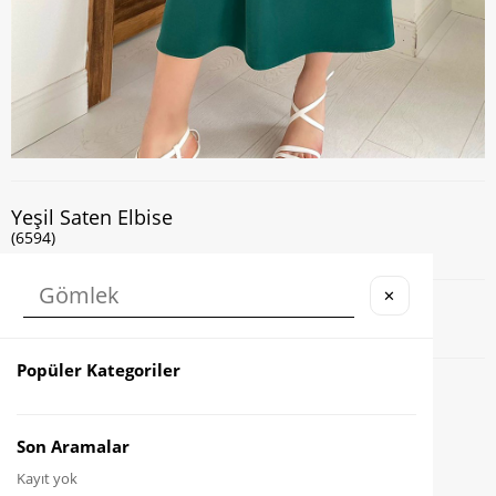
Yeşil Saten Elbise
(6594)
✕
Kapıda Nakit veya Kart ile Ödeme İmkanı
Popüler Kategoriler
Favorilere Ekle
Karşılaştır
Son Aramalar
Kayıt yok
Fiyat Düşünce Haber Ver