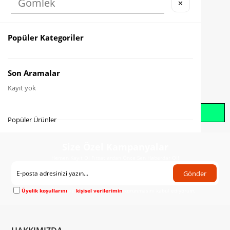
✕
Karşılaştır
Fiyat Düşünce Haber Ver
Popüler Kategoriler
Gelince Haber Ver
Son Aramalar
Kayıt yok
Whatsapp İle Sipariş Oluştur
Popüler Ürünler
Size Özel Kampanyalar
Hemen Kayıt Ol Fırsatlardan Önce Sen Haberdar Ol!
Gönder
Üyelik koşullarını
ve
kişisel verilerimin
korunmasını kabul ediyorum.