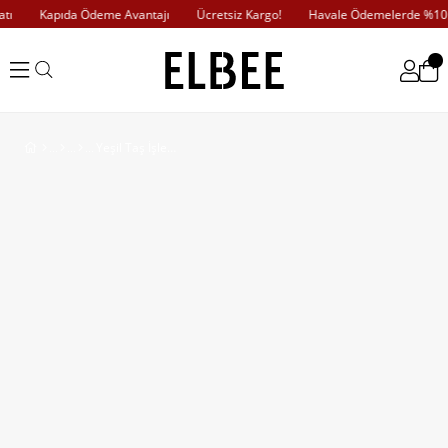
ı
Kapıda Ödeme Avantajı
Ücretsiz Kargo!
Havale Ödemelerde %10 İn
Yeşil Taş İşlemeli Saten Gömlek